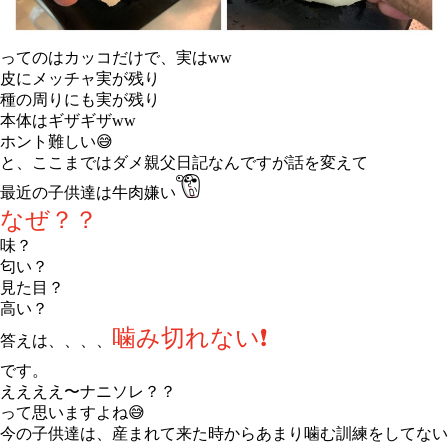
ってのはカッコだけで、実はww
皮にメッチャ実が残り
種の周りにも実が残り
本体はギザギザww
ホント難しい😅
と、ここまではダメ親父日記なんですが話を変えて
最近の子供達は牛肉嫌い
なぜ？？
味？
匂い？
見た目？
高い？
噛み
切れない❗️
答えは、、、、
です。
ええええ〜ナニソレ？？
って思いますよね😅
今の子供達は、産まれて来た時からあまり噛む訓練をしてない