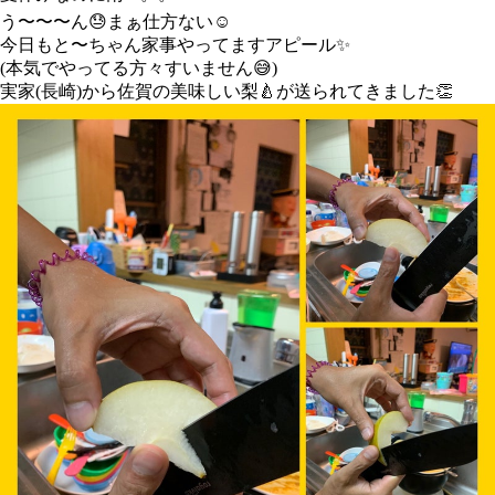
う〜〜〜ん😓まぁ仕方ない☺️
今日もと〜ちゃん家事やってますアピール✨
(本気でやってる方々すいません😅)
実家(長崎)から佐賀の美味しい梨🍐が送られてきました👏