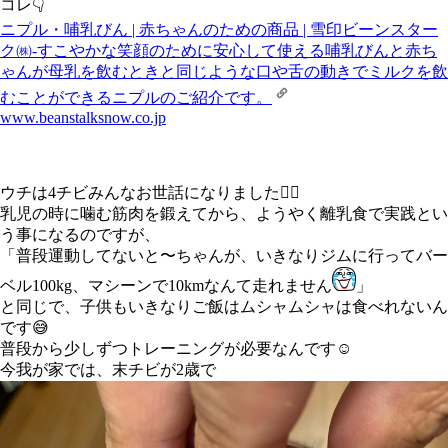
コレ👇
ニプル・哺乳びん | 赤ちゃんのための商品 | 雪印ビーンスター
ク㈱-すこやかな笑顔のために
安心して使える哺乳びんと赤ち
ゃんが母乳を飲むときと同じような口や舌の動きでミルクを飲
むことができるニプルのご紹介です。
www.beanstalksnow.co.jp
ウチは4チビみんなお世話になりました🙇‍♂️
乳児の時に噛む筋肉を鍛えてから、ようやく離乳食で実践とい
う事になるのですが、
「普段運動してないと〜ちゃんが、いきなりジムに行ってバー
ベル100kg、マシーンで10kmなんて走れません
」
と同じで、子供もいきなりご飯はムシャムシャは食べれないん
です😅
普段から少しずつトレーニングが必要なんです☺️
今我が家では、末チビが2歳で