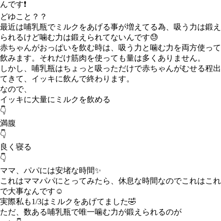
んです❗️
どゆこと？？
最近は哺乳瓶でミルクをあげる事が増えてる為、吸う力は鍛え
られるけど噛む力は鍛えられてないんです😓
赤ちゃんがおっぱいを飲む時は、吸う力と噛む力を両方使って
飲みます。それだけ筋肉を使っても量は多くありません。
しかし、哺乳瓶はちょっと吸っただけで赤ちゃんがむせる程出
てきて、イッキに飲んで終わります。
なので、
イッキに大量にミルクを飲める
👇
満腹
👇
良く寝る
👇
ママ、パパには安堵な時間✨
これはママパパにとってみたら、休息な時間なのでこれはこれ
で大事なんです☺️
実際私も1/3はミルクをあげてました🤣
ただ、数ある哺乳瓶で唯一噛む力が鍛えられるのが