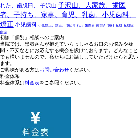
子沢山、大家族、歯医
れた、歯脱臼、
子沢山
者、子持ち、家事、育児、乳歯、小児歯科、
矯正
小児歯科
小児矯正、矯正、
歯が折れた
歯医者
歯磨き
歯科
花粉
花粉症
虫歯
初診「個別」相談へのご案内
当院では、患者さんが抱えていらっしゃるお口のお悩みや疑
問・不安などにお応えする機会を設けております。どんなこと
でも構いませんので、私たちにお話ししていただけたらと思い
ます。
ご興味がある方は
お問い合わせ
ください。
料金体系
料金体系は
料金表
をご参照ください。