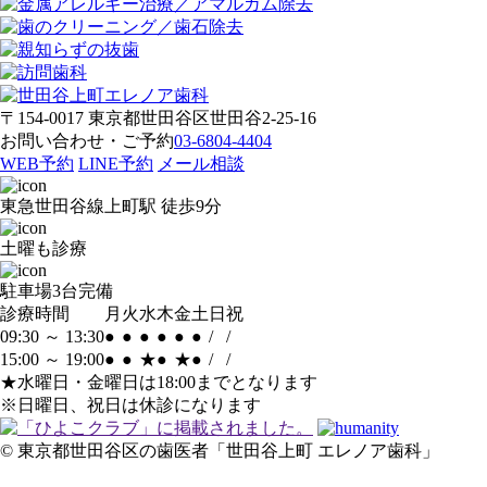
〒154-0017 東京都世田谷区世田谷2-25-16
お問い合わせ・ご予約
03-6804-4404
WEB予約
LINE予約
メール相談
東急世田谷線
上町駅 徒歩9分
土曜も診療
駐車場
3台完備
診療時間
月
火
水
木
金
土
日
祝
09:30 ～ 13:30
●
●
●
●
●
●
/
/
15:00 ～ 19:00
●
●
★
●
★
●
/
/
★水曜日・金曜日は18:00までとなります
※日曜日、祝日は休診になります
© 東京都世田谷区の歯医者「世田谷上町 エレノア歯科」