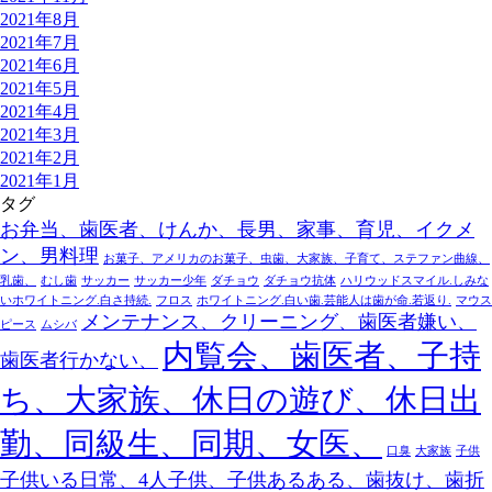
2021年8月
2021年7月
2021年6月
2021年5月
2021年4月
2021年3月
2021年2月
2021年1月
タグ
お弁当、歯医者、けんか、長男、家事、育児、イクメ
ン、男料理
お菓子、アメリカのお菓子、虫歯、大家族、子育て、ステファン曲線、
乳歯、
むし歯
サッカー
サッカー少年
ダチョウ
ダチョウ抗体
ハリウッドスマイル.しみな
いホワイトニング.白さ持続.
フロス
ホワイトニング.白い歯.芸能人は歯が命.若返り.
マウス
メンテナンス、クリーニング、歯医者嫌い、
ピース
ムシバ
内覧会、歯医者、子持
歯医者行かない、
ち、大家族、休日の遊び、休日出
勤、同級生、同期、女医、
口臭
大家族
子供
子供いる日常、4人子供、子供あるある、歯抜け、歯折