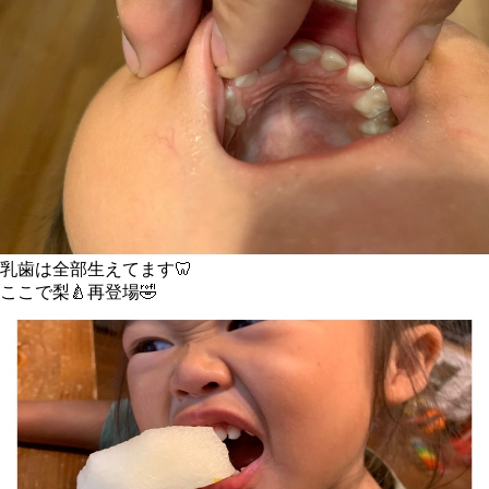
乳歯は全部生えてます🦷
ここで梨🍐再登場🤣