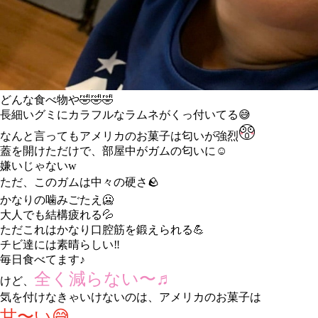
どんな食べ物や🤣🤣🤣
長細いグミにカラフルなラムネがくっ付いてる😅
なんと言ってもアメリカのお菓子は匂いが強烈
蓋を開けただけで、部屋中がガムの匂いに☺️
嫌いじゃないw
ただ、このガムは中々の硬さ🪨
かなりの噛みごたえ🥶
大人でも結構疲れる💦
ただこれはかなり口腔筋を鍛えられる💪
チビ達には素晴らしい‼️
毎日食べてます♪
全く減らない〜♬
けど、
気を付けなきゃいけないのは、アメリカのお菓子は
甘〜い😅