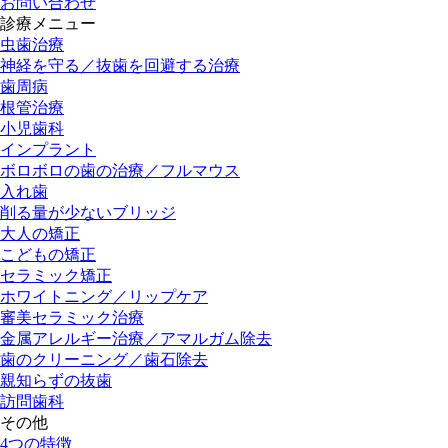
お問い合わせ
診療メニュー
虫歯治療
神経を守る／抜歯を回避する治療
歯周病
根管治療
小児歯科
インプラント
ボロボロの歯の治療／フルマウス
入れ歯
削る量が少ないブリッジ
大人の矯正
こどもの矯正
セラミック矯正
ホワイトニング／リップケア
審美セラミック治療
金属アレルギー治療／アマルガム除去
歯のクリーニング／歯石除去
親知らずの抜歯
訪問歯科
その他
4つの特徴