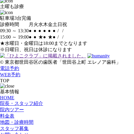
土曜も診療
駐車場
3台完備
診療時間
月
火
水
木
金
土
日
祝
09:30 ～ 13:30
●
●
●
●
●
●
/
/
15:00 ～ 19:00
●
●
★
●
★
●
/
/
★水曜日・金曜日は18:00までとなります
※日曜日、祝日は休診になります
© 東京都世田谷区の歯医者「世田谷上町 エレノア歯科」
電話予約
WEB予約
TOP
基本情報
HOME
院長・スタッフ紹介
院内ツアー
料金表
地図・診療時間
スタッフ募集