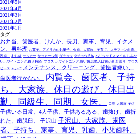
2021年5月
2021年4月
2021年3月
2021年2月
2021年1月
タグ
お弁当、歯医者、けんか、長男、家事、育児、イクメ
ン、男料理
お菓子、アメリカのお菓子、虫歯、大家族、子育て、ステファン曲線、
乳歯、
むし歯
サッカー
サッカー少年
ダチョウ
ダチョウ抗体
ハリウッドスマイル.しみな
いホワイトニング.白さ持続.
フロス
ホワイトニング.白い歯.芸能人は歯が命.若返り.
マウス
メンテナンス、クリーニング、歯医者嫌い、
ピース
ムシバ
内覧会、歯医者、子持
歯医者行かない、
ち、大家族、休日の遊び、休日出
勤、同級生、同期、女医、
口臭
大家族
子供
子供いる日常、4人子供、子供あるある、歯抜け、歯折
子沢山、大家族、歯医
れた、歯脱臼、
子沢山
者、子持ち、家事、育児、乳歯、小児歯科、