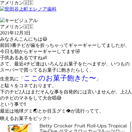
アメリカン🇺🇸
アメリカン🇺🇸
2021年12月3日
みなさんこんにちは😃
前回3番チビが歯を折っちゃってギャーギャーしてましたが、
今日も朝からギャーギャーしてます🤣
子供あるあるですね👶
さて、最近4チビ達はいろんなお菓子をたべますが、いつもの
スーパーで買ってるお菓子に飽きたらしく、
ここのお菓子飽きた〜
生意気に「
」
と駄々をコネております。
下のチビ2人はまだそんな事を自発的には言いませんが、上2人
のチビのマネをして大合唱😅
という事で‼️
最近は地球グミ🌏とか目玉グミ👁が流行ってて、
映えるお菓子をピック✨