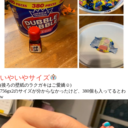
いやいやサイズ
(後ろの壁紙のラクガキはご愛嬌☺️)
756gx2のサイズが分からなかったけど、380個も入ってるとわ
w