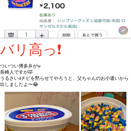
バリ高っ❗️
ついつい博多弁がw
長崎人ですが🤣
うるさい4チビを黙らせてやろうと、父ちゃんのお小遣いから
出しましたよ〜😂