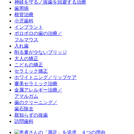
神経を守る／抜歯を回避する治療
歯周病
根管治療
小児歯科
インプラント
ボロボロの歯の治療／
フルマウス
入れ歯
削る量が少ないブリッジ
大人の矯正
こどもの矯正
セラミック矯正
ホワイトニング／リップケア
審美セラミック治療
金属アレルギー治療／
アマルガム
歯のクリーニング／
歯石除去
親知らずの抜歯
訪問歯科