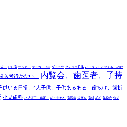
乳歯、
むし歯
サッカー
サッカー少年
ダチョウ
ダチョウ抗体
ハリウッドスマイル.しみな
内覧会、歯医者、子持
歯医者行かない、
子供いる日常、4人子供、子供あるある、歯抜け、歯折
正
小児歯科
小児矯正、矯正、
歯が折れた
歯医者
歯磨き
歯科
花粉
花粉症
虫歯