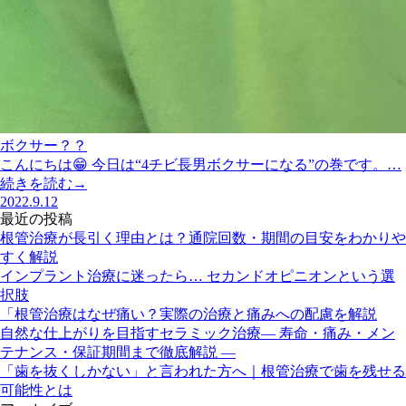
ボクサー？？
こんにちは😁 今日は“4チビ長男ボクサーになる”の巻です。…
続きを読む→
2022.9.12
最近の投稿
根管治療が長引く理由とは？通院回数・期間の目安をわかりや
すく解説
インプラント治療に迷ったら… セカンドオピニオンという選
択肢
「根管治療はなぜ痛い？実際の治療と痛みへの配慮を解説
自然な仕上がりを目指すセラミック治療― 寿命・痛み・メン
テナンス・保証期間まで徹底解説 ―
「歯を抜くしかない」と言われた方へ｜根管治療で歯を残せる
可能性とは