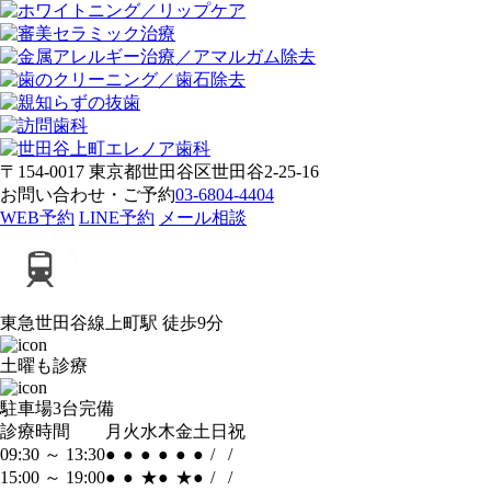
〒154-0017 東京都世田谷区世田谷2-25-16
お問い合わせ・ご予約
03-6804-4404
WEB予約
LINE予約
メール相談
東急世田谷線
上町駅 徒歩9分
土曜も診療
駐車場
3台完備
診療時間
月
火
水
木
金
土
日
祝
09:30 ～ 13:30
●
●
●
●
●
●
/
/
15:00 ～ 19:00
●
●
★
●
★
●
/
/