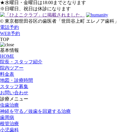
★水曜日・金曜日は18:00までとなります
※日曜日、祝日は休診になります
© 東京都世田谷区の歯医者「世田谷上町 エレノア歯科」
電話予約
WEB予約
TOP
基本情報
HOME
院長・スタッフ紹介
院内ツアー
料金表
地図・診療時間
スタッフ募集
お問い合わせ
診療メニュー
虫歯治療
神経を守る／抜歯を回避する治療
歯周病
根管治療
小児歯科