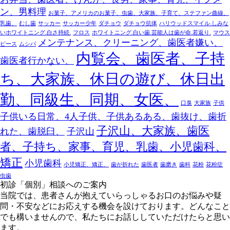
ン、男料理
お菓子、アメリカのお菓子、虫歯、大家族、子育て、ステファン曲線、
乳歯、
むし歯
サッカー
サッカー少年
ダチョウ
ダチョウ抗体
ハリウッドスマイル.しみな
いホワイトニング.白さ持続.
フロス
ホワイトニング.白い歯.芸能人は歯が命.若返り.
マウス
メンテナンス、クリーニング、歯医者嫌い、
ピース
ムシバ
内覧会、歯医者、子持
歯医者行かない、
ち、大家族、休日の遊び、休日出
勤、同級生、同期、女医、
口臭
大家族
子供
子供いる日常、4人子供、子供あるある、歯抜け、歯折
子沢山、大家族、歯医
れた、歯脱臼、
子沢山
者、子持ち、家事、育児、乳歯、小児歯科、
矯正
小児歯科
小児矯正、矯正、
歯が折れた
歯医者
歯磨き
歯科
花粉
花粉症
虫歯
初診「個別」相談へのご案内
当院では、患者さんが抱えていらっしゃるお口のお悩みや疑
問・不安などにお応えする機会を設けております。どんなこと
でも構いませんので、私たちにお話ししていただけたらと思い
ます。