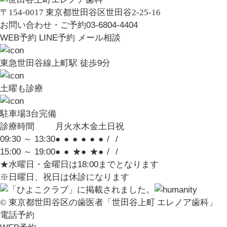
〒154-0017 東京都世田谷区世田谷2-25-16
お問い合わせ・ご予約
03-6804-4404
WEB予約
LINE予約
メール相談
東急世田谷線
上町駅 徒歩9分
土曜も診療
駐車場
3台完備
診療時間
月
火
水
木
金
土
日
祝
09:30 ～ 13:30
●
●
●
●
●
●
/
/
15:00 ～ 19:00
●
●
★
●
★
●
/
/
★水曜日・金曜日は18:00までとなります
※日曜日、祝日は休診になります
© 東京都世田谷区の歯医者「世田谷上町 エレノア歯科」
電話予約